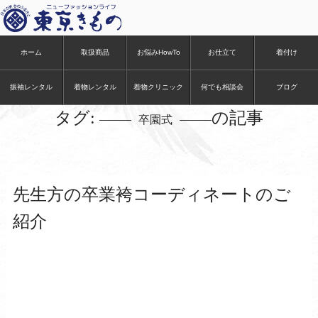
ホーム
取扱商品
お悩みHowTo
お仕立て
着付け
ホーム
> 卒園式
振袖レンタル
着物レンタル
着物クリニック
何でも相談会
ブログ
タグ:
の記事
卒園式
先生方の卒業袴コーディネートのご
紹介