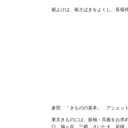
裾よけは、裾さばきをよくし、長襦
参照 「きものの基本」 アシェッ
東京きものには、振袖・呉服をお求
口 鳩ヶ谷 三郷 さいたま 岩槻