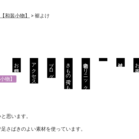
【和装小物】
> 裾よけ
お問合せ
アクセス
ブログ
きもの何でも相談会
着物クリニック
着付け
お仕立
小物】
いと思います。
で足さばきのよい素材を使っています。