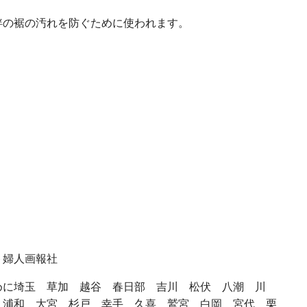
袢の裾の汚れを防ぐために使われます。
ト婦人画報社
めに埼玉 草加 越谷 春日部 吉川 松伏 八潮 川
 浦和 大宮 杉戸 幸手 久喜 鷲宮 白岡 宮代 栗